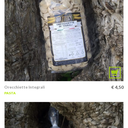
€
4,50
Orecchiette Integrali
PASTA