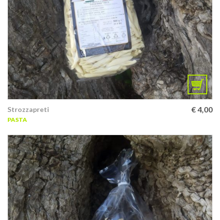
€
4,00
Strozzapreti
PASTA