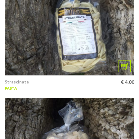
€
4,00
Strascinate
PASTA